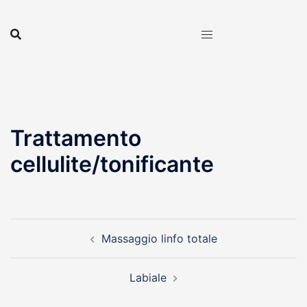
Vai
al
contenuto
Trattamento
cellulite/tonificante
Navigazione
Massaggio linfo totale
articolo
Labiale