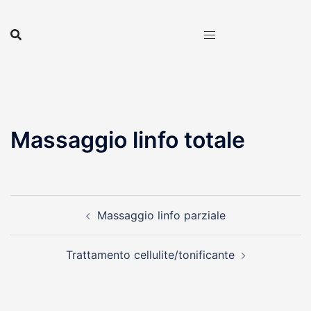
Vai
al
contenuto
Massaggio linfo totale
Navigazione
Massaggio linfo parziale
articolo
Trattamento cellulite/tonificante