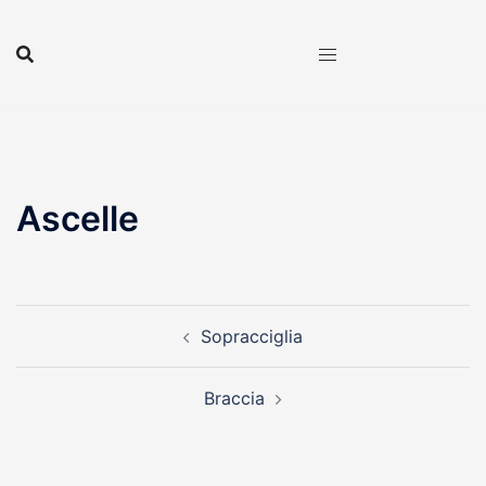
Vai
al
contenuto
Ascelle
Navigazione
Sopracciglia
articolo
Braccia