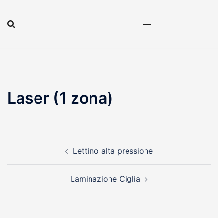
Vai
al
contenuto
Laser (1 zona)
Navigazione
Lettino alta pressione
articolo
Laminazione Ciglia